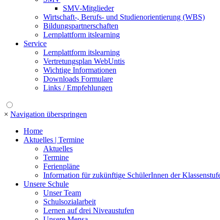
SMV-Mitglieder
Wirtschaft-, Berufs- und Studienorientierung (WBS)
Bildungspartnerschaften
Lernplattform itslearning
Service
Lernplattform itslearning
Vertretungsplan WebUntis
Wichtige Informationen
Downloads Formulare
Links / Empfehlungen
×
Navigation überspringen
Home
Aktuelles | Termine
Aktuelles
Termine
Ferienpläne
Information für zukünftige SchülerInnen der Klassenstuf
Unsere Schule
Unser Team
Schulsozialarbeit
Lernen auf drei Niveaustufen
Unsere Mensa