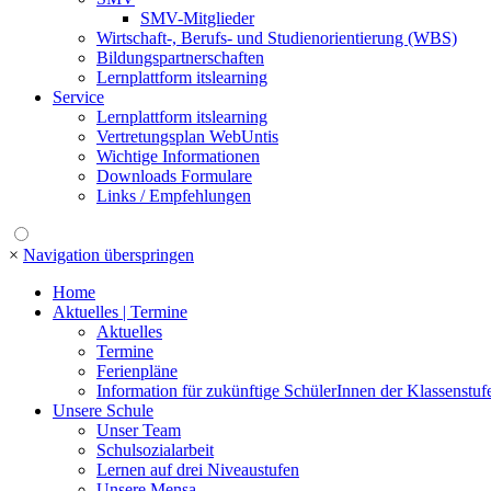
SMV-Mitglieder
Wirtschaft-, Berufs- und Studienorientierung (WBS)
Bildungspartnerschaften
Lernplattform itslearning
Service
Lernplattform itslearning
Vertretungsplan WebUntis
Wichtige Informationen
Downloads Formulare
Links / Empfehlungen
×
Navigation überspringen
Home
Aktuelles | Termine
Aktuelles
Termine
Ferienpläne
Information für zukünftige SchülerInnen der Klassenstuf
Unsere Schule
Unser Team
Schulsozialarbeit
Lernen auf drei Niveaustufen
Unsere Mensa