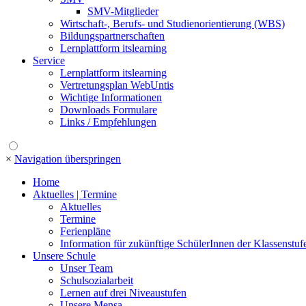
SMV-Mitglieder
Wirtschaft-, Berufs- und Studienorientierung (WBS)
Bildungspartnerschaften
Lernplattform itslearning
Service
Lernplattform itslearning
Vertretungsplan WebUntis
Wichtige Informationen
Downloads Formulare
Links / Empfehlungen
×
Navigation überspringen
Home
Aktuelles | Termine
Aktuelles
Termine
Ferienpläne
Information für zukünftige SchülerInnen der Klassenstuf
Unsere Schule
Unser Team
Schulsozialarbeit
Lernen auf drei Niveaustufen
Unsere Mensa