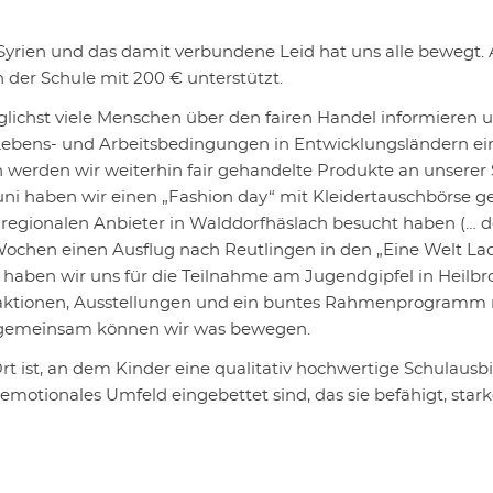
Syrien und das damit verbundene Leid hat uns alle bewegt. 
 der Schule mit 200 € unterstützt.
lichst viele Menschen über den fairen Handel informieren 
 Lebens- und Arbeitsbedingungen in Entwicklungsländern e
werden wir weiterhin fair gehandelte Produkte an unserer
i haben wir einen „Fashion day“ mit Kleidertauschbörse ge
regionalen Anbieter in Walddorfhäslach besucht haben (… 
en Wochen einen Ausflug nach Reutlingen in den „Eine Welt L
i haben wir uns für die Teilnahme am Jugendgipfel in Heilb
aktionen, Ausstellungen und ein buntes Rahmenprogramm 
 gemeinsam können wir was bewegen.
n Ort ist, an dem Kinder eine qualitativ hochwertige Schulausb
emotionales Umfeld eingebettet sind, das sie befähigt, sta