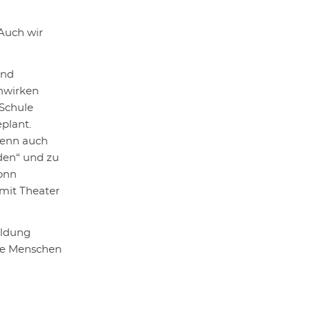
Auch wir
und
inwirken
 Schule
plant.
denn auch
aden“ und zu
ronn
mit Theater
ildung
rke Menschen