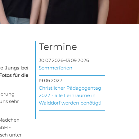
Termine
30.07.2026–13.09.2026
re Jungs bei
Sommerferien
otos für die
19.06.2027
Christlicher Pädagogentag
zierung
2027 - alle Lernräume in
 uns sehr
Walddorf werden benötigt!
 Mädchen
mbH -
esch unter